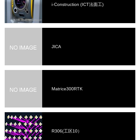
i-Construction (ICT法面工)
JICA
Matrice300RTK
R306(工区10）