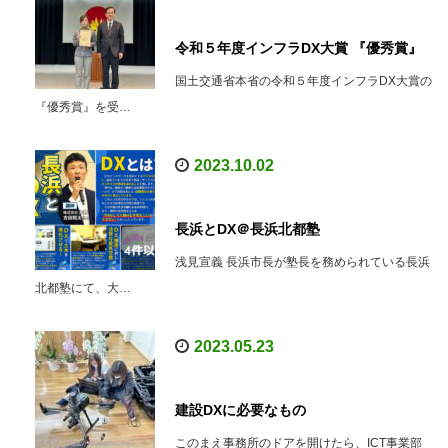
令和５年度インフラDX大賞 『優秀賞』
国土交通省本省の令和５年度インフラDX大賞の
『優秀賞』を受…
2023.10.02
長浜とDX＠長浜北都塾
浅見宣義 長浜市長が塾長を務められている長浜
北都塾にて、大…
2023.05.23
建設DXに必要なもの
このまえ事務所のドアを開けたら、ICT事業部