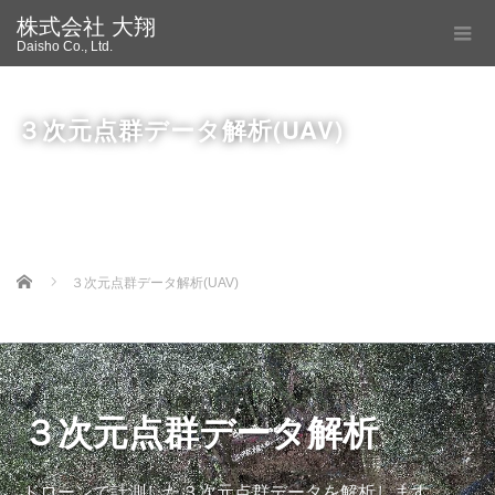
株式会社 大翔
Daisho Co., Ltd.
３次元点群データ解析(UAV)
Home
３次元点群データ解析(UAV)
３次元点群データ解析
ドローンで計測した３次元点群データを解析します。