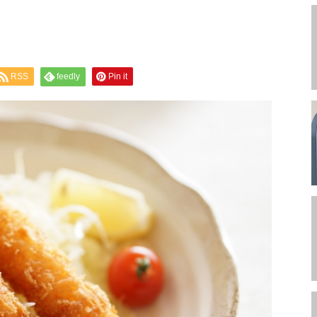
RSS
feedly
Pin it