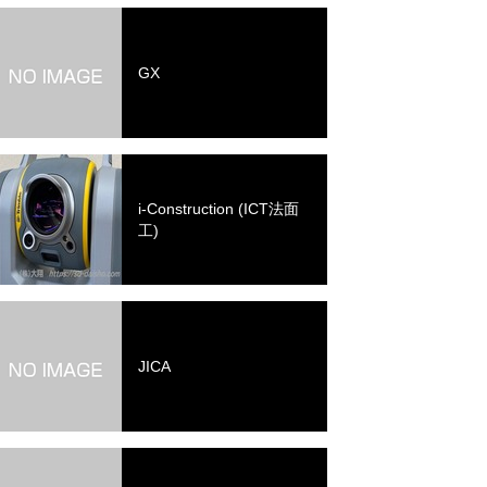
GX
i-Construction (ICT法面
工)
JICA