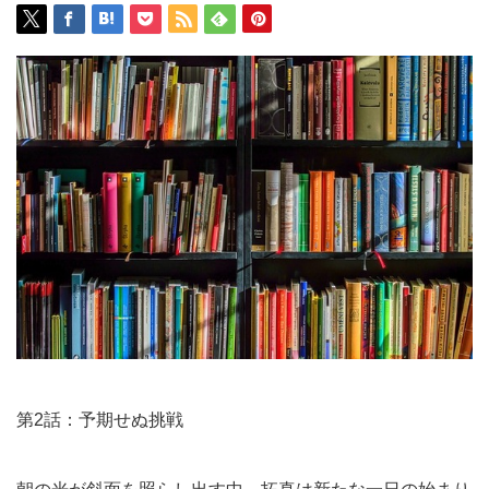
第2話：予期せぬ挑戦