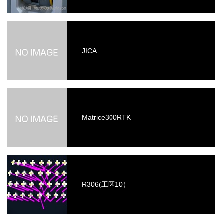
JICA
Matrice300RTK
R306(工区10）