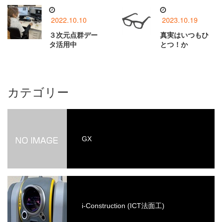
2022.10.10
2023.10.19
３次元点群デー
真実はいつもひ
タ活用中
とつ！か
カテゴリー
GX
i-Construction (ICT法面工)