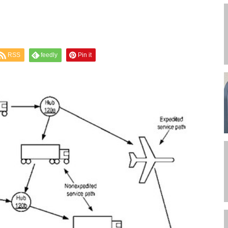
RSS
feedly
Pin it