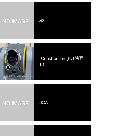
GX
i-Construction (ICT法面
工)
JICA