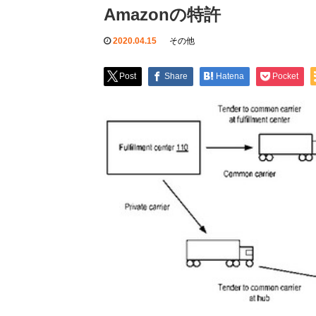
Amazonの特許
2020.04.15
その他
Post
Share
Hatena
Pocket