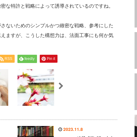
緻密な特許と戦略によって誘導されているのですね。
がさないためのシンプルかつ緻密な戦略、参考にした
思えますが、こうした構想力は、法面工事にも何か気
RSS
feedly
Pin it
2023.11.8