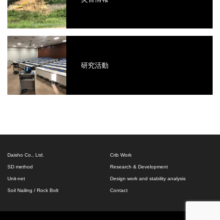
研究活動
Daisho Co., Ltd.
Crib Work
SD method
Research & Development
Unit-net
Design work and stability analysis
Soil Nailing / Rock Bolt
Contact