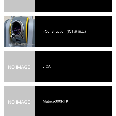
i-Construction (ICT法面工)
JICA
Matrice300RTK