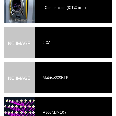
i-Construction (ICT法面工)
JICA
Matrice300RTK
R306(工区10）