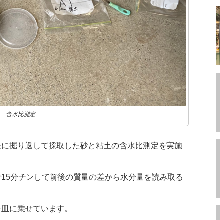
含水比測定
後に掘り返して採取した砂と粘土の含水比測定を実施
15分チンして前後の質量の差から水分量を読み取る
を皿に乗せています。