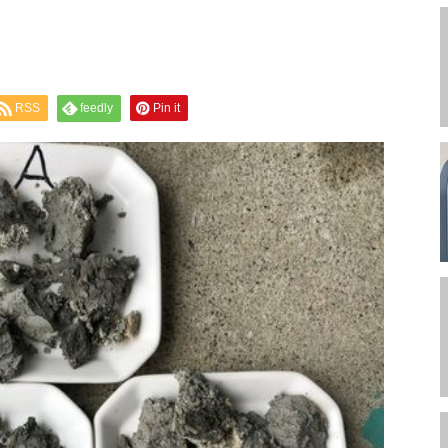
RSS
feedly
Pin it