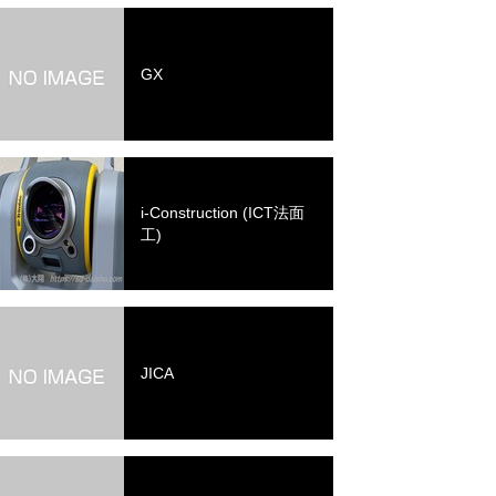
GX
i-Construction (ICT法面
工)
JICA