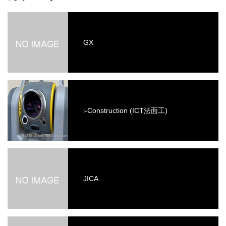
GX
i-Construction (ICT法面工)
JICA