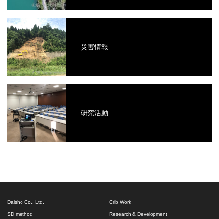
災害情報
研究活動
Daisho Co., Ltd.
Crib Work
SD method
Research & Development