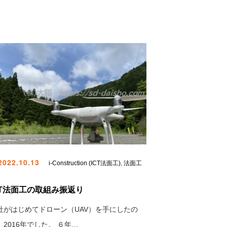
022.10.13
i-Construction (ICT法面工)
,
法面工
CT法面工の取組み振返り
社がはじめてドローン（UAV）を手にしたの
、2016年でした。 ６年…