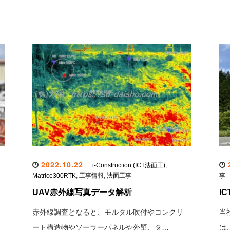
2022.10.22
2
i-Construction (ICT法面工)
,
Matrice300RTK
,
工事情報
,
法面工事
事
UAV赤外線写真データ解析
I
赤外線調査となると、モルタル吹付やコンクリ
当
ート構造物やソーラーパネルや外壁、タ…
は