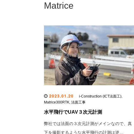
Matrice
2023.01.20
i-Construction (ICT法面工)
,
Matrice300RTK
,
法面工事
水平飛行でUAV３次元計測
弊社では法面の３次元計測がメインなので、真
下を撮影するような水平飛行の計測は逆…