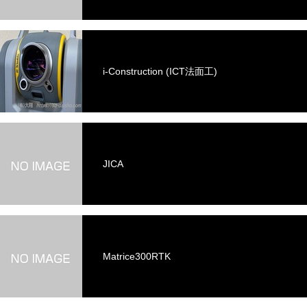
i-Construction (ICT法面工)
JICA
Matrice300RTK