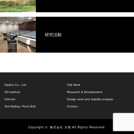
研究活動
Daisho Co., Ltd.
Crib Work
SD method
Research & Development
Unit-net
Design work and stability analysis
Soil Nailing / Rock Bolt
Contact
Copyright ©
株式会社 大翔
All Rights Reserved.