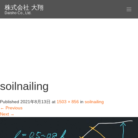
株式会社 大翔
Daisho Co., Ltd.
soilnailing
Published
2021年8月13日
at
1503 × 856
in
soilnailing
←
Previous
Next
→