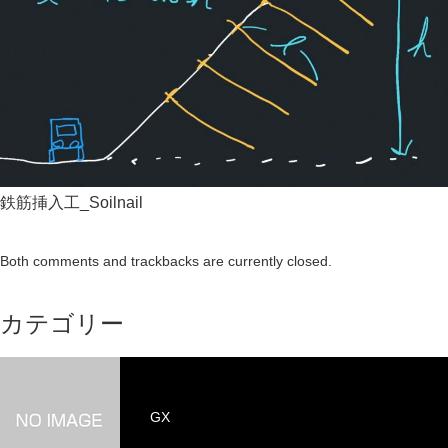
鉄筋挿入工_Soilnail
Both comments and trackbacks are currently closed.
カテゴリー
GX