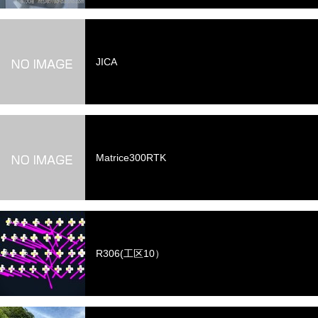
JICA
Matrice300RTK
R306(工区10）