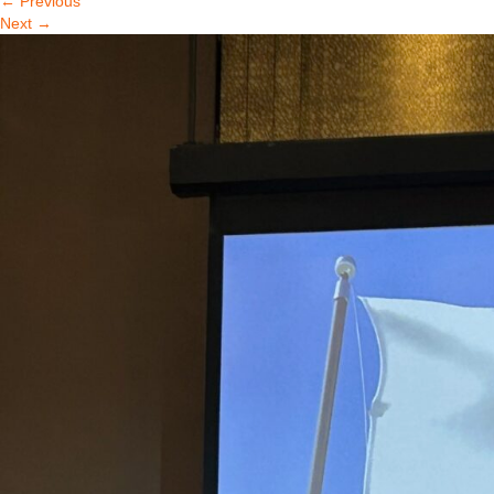
←
Previous
Next
→