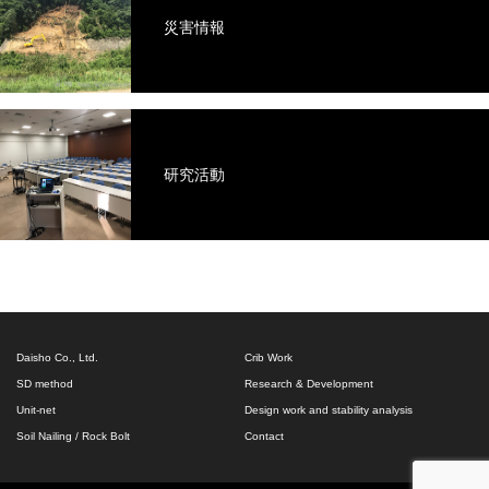
災害情報
研究活動
Daisho Co., Ltd.
Crib Work
SD method
Research & Development
Unit-net
Design work and stability analysis
Soil Nailing / Rock Bolt
Contact