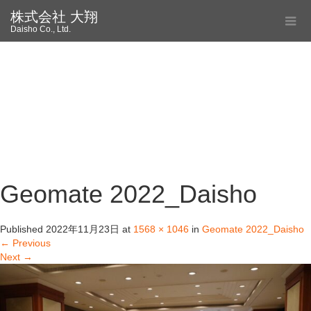
株式会社 大翔
Daisho Co., Ltd.
Geomate 2022_Daisho
Published
2022年11月23日
at
1568 × 1046
in
Geomate 2022_Daisho
←
Previous
Next
→