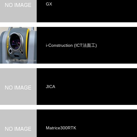
GX
i-Construction (ICT法面工)
JICA
Matrice300RTK