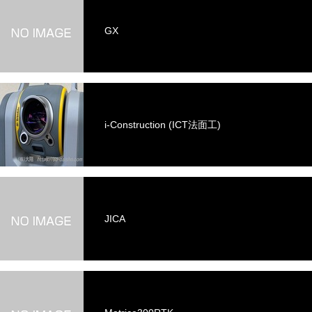
GX
i-Construction (ICT法面工)
JICA