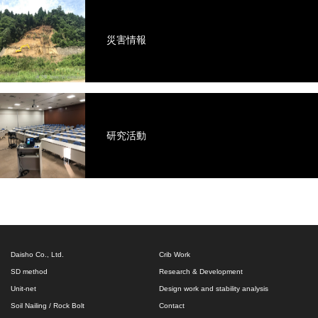
災害情報
研究活動
Daisho Co., Ltd.
Crib Work
SD method
Research & Development
Unit-net
Design work and stability analysis
Soil Nailing / Rock Bolt
Contact