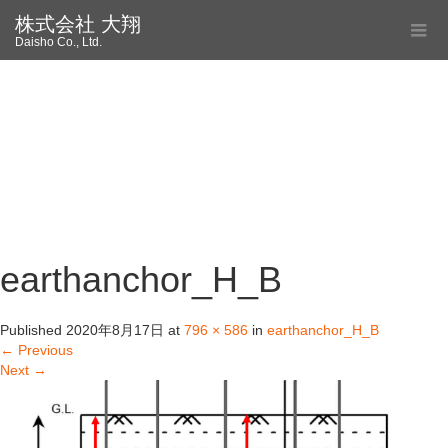
株式会社 大翔
Daisho Co., Ltd.
earthanchor_H_B
Published
2020年8月17日
at
796 × 586
in
earthanchor_H_B
←
Previous
Next
→