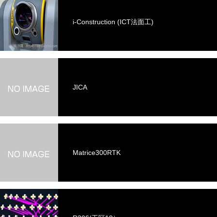
i-Construction (ICT法面工)
JICA
Matrice300RTK