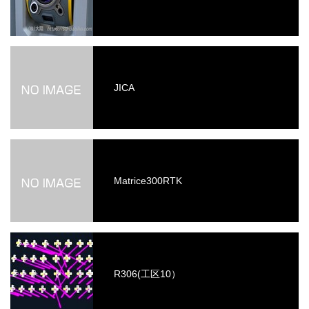
JICA
Matrice300RTK
R306(工区10）