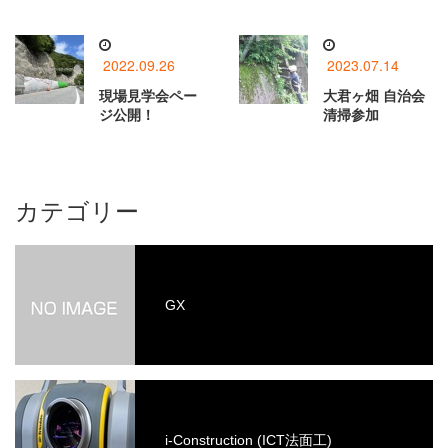
2022.09.26
2023.07.14
現場見学会ペー
大君ヶ畑 自治会
ジ公開！
清掃参加
カテゴリー
GX
i-Construction (ICT法面工)