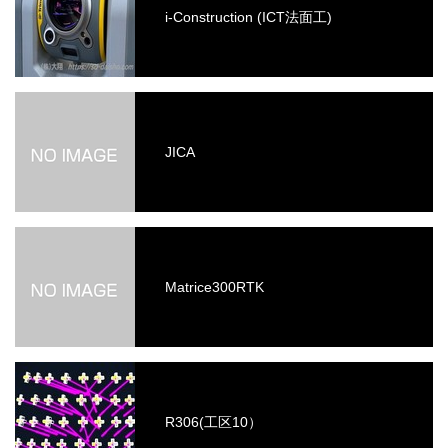
i-Construction (ICT法面工)
JICA
Matrice300RTK
R306(工区10）