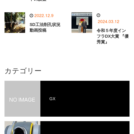
2022.12.9
2024.03.12
SD工法削孔状況
動画投稿
令和５年度イン
フラDX大賞 『優
秀賞』
カテゴリー
GX