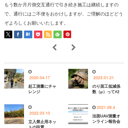
もう数か月片側交互通行で引き続き施工は継続しますの
で、通行にはご不便をおかけしますが、ご理解のほどどう
ぞよろしくお願いいたします。
2020.04.17
2023.01.21
起工測量にチャ
のり面工低減係
レンジ
数（μ）って#2
2021.08.4
2022.03.10
法面UAV測量オ
ンライン報告会
立入禁止用ネッ
トの設置