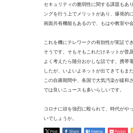
セキュリティの脆弱性に関する課題もあり
ングを行う上でメリットがあり、爆発的
画面共有機能もあるので、もはや教室や
これを機にテレワークの有効性が実証で
そうです。そもそもこれだけネットが普
よく考えたら随分おかしな話です。携帯
したが、いよいよネットが出てきてもま
この自粛期間中、各国で大気汚染が緩和
では良いニュースも多いらしいです。
コロナに頭を強烈に殴られて、時代がや
いでしょうか。
Post
Share
Hatena
Pocket