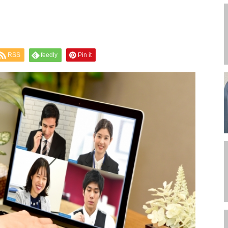
RSS
feedly
Pin it