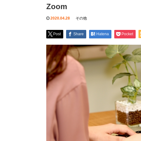
Zoom
2020.04.28
その他
Post
Share
Hatena
Pocket