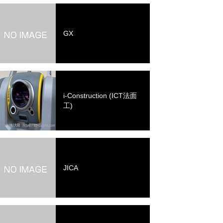
GX
i-Construction (ICT法面
工)
JICA