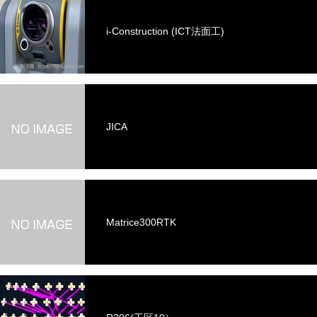
i-Construction (ICT法面工)
JICA
Matrice300RTK