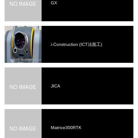
GX
i-Construction (ICT法面工)
JICA
Matrice300RTK