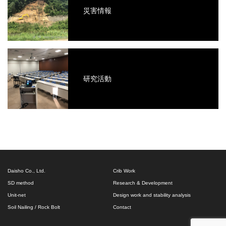
災害情報
研究活動
Daisho Co., Ltd.
Crib Work
SD method
Research & Development
Unit-net
Design work and stability analysis
Soil Nailing / Rock Bolt
Contact