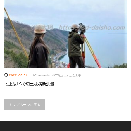
2022.03.31
i-Construction (ICT法面工)
,
法面工事
地上型LSで切土後横断測量
トップページに戻る