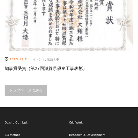
2023.11.2
イベント
,
法面工事
知事賞受賞（第27回滋賀県優良工事表彰）
トップページに戻る
Daisho Co., Ltd.
Crib Work
SD method
Research & Development