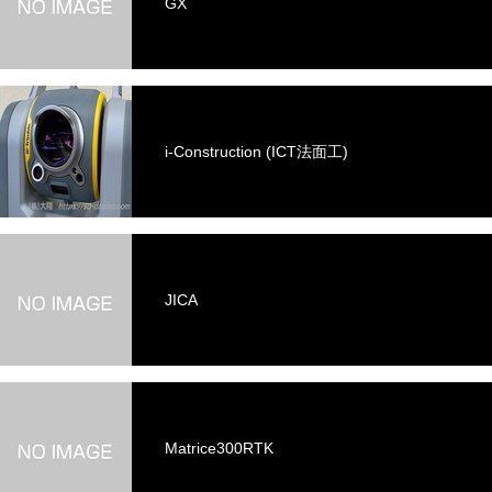
GX
i-Construction (ICT法面工)
JICA
Matrice300RTK