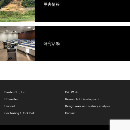
災害情報
研究活動
Daisho Co., Ltd.
Crib Work
SD method
Research & Development
Unit-net
Design work and stability analysis
Soil Nailing / Rock Bolt
Contact