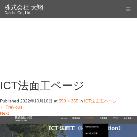
株式会社 大翔
Daisho Co., Ltd.
ICT法面工ページ
Published
2022年10月16日
at
550 × 355
in
ICT法面工ページ
←
Previous
Next
→