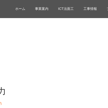
ホーム
事業案内
ICT法面工
工事情報
力
力