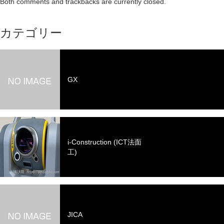
Both comments and trackbacks are currently closed.
カテゴリー
GX
i-Construction (ICT法面
工)
JICA