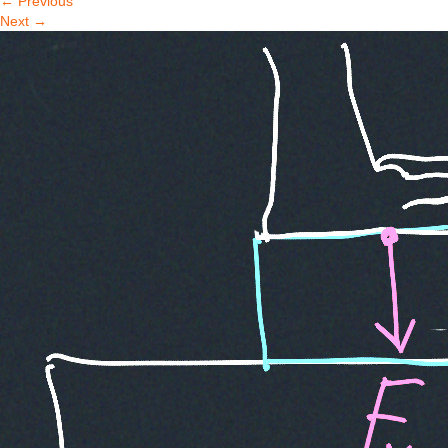
←
Previous
Next
→