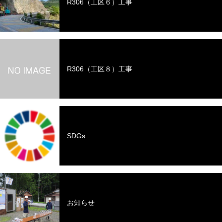
R306（工区６）工事
R306（工区８）工事
SDGs
お知らせ