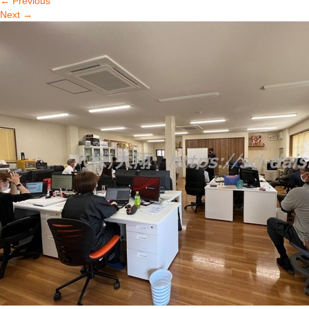
←
Previous
Next
→