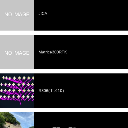
JICA
Matrice300RTK
R306(工区10）