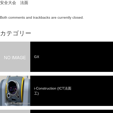
安全大会 法面
Both comments and trackbacks are currently closed.
カテゴリー
GX
i-Construction (ICT法面
工)