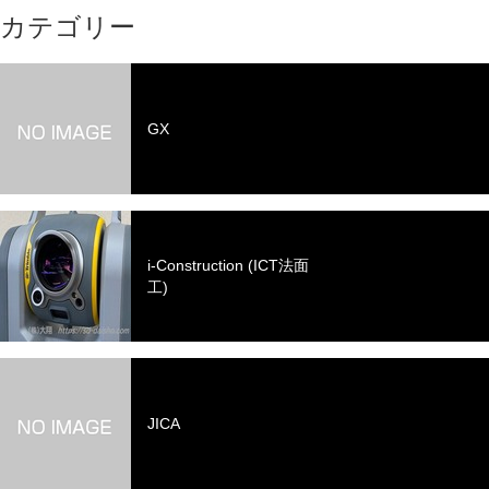
カテゴリー
GX
i-Construction (ICT法面
工)
JICA