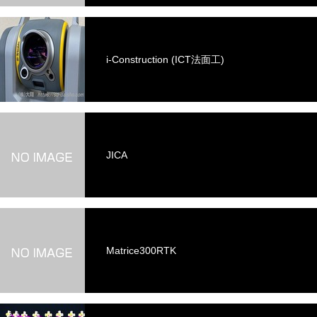
i-Construction (ICT法面工)
JICA
Matrice300RTK